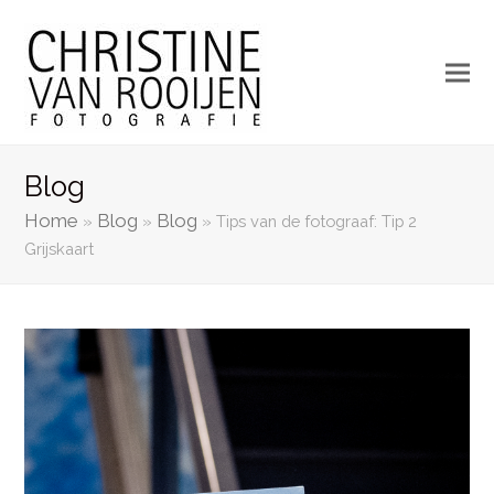
Blog
Home
Blog
Blog
»
»
»
Tips van de fotograaf: Tip 2
Grijskaart