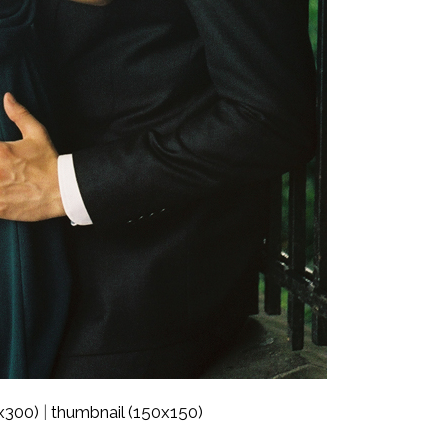
x300)
thumbnail (150x150)
|