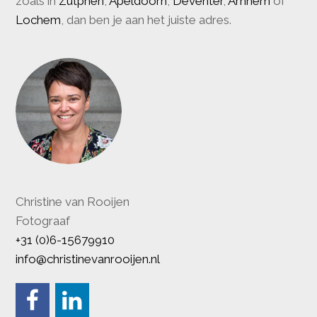
zoals in
Zutphen
,
Apeldoorn
,
Deventer
,
Arnhem
of
Lochem
, dan ben je aan het juiste adres.
Christine van Rooijen
Fotograaf
+31 (0)6-15679910
info@christinevanrooijen.nl