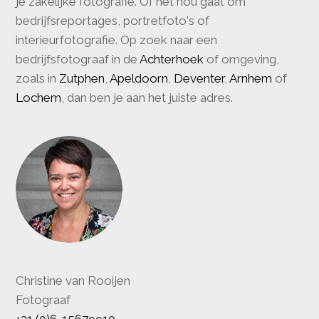
je zakelijke fotografie. Of het nou gaat om
bedrijfsreportages, portretfoto's of
interieurfotografie. Op zoek naar een
bedrijfsfotograaf in de
Achterhoek
of omgeving,
zoals in
Zutphen
,
Apeldoorn
,
Deventer
,
Arnhem
of
Lochem
, dan ben je aan het juiste adres.
Christine van Rooijen
Fotograaf