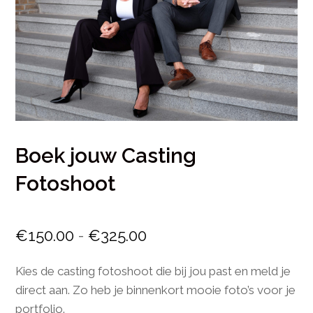
Boek jouw Casting
Fotoshoot
Prijsklasse:
€
150.00
-
€
325.00
€150.00
Kies de casting fotoshoot die bij jou past en meld je
tot
direct aan. Zo heb je binnenkort mooie foto’s voor je
€325.00
portfolio.